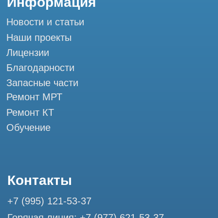
Мы в социальных сетях
Разработка сайта
Профессиональный сервис МРТ и КТ
© Tomograph.pro
ООО "ТОМОГРАФ ПРО" ИНН 9701226718 ОГРН
1227700720532
105082, г. Москва, ул. Большая Почтовая 36 с 6, офис 202-
1
Использование материалов данного сайта разрешено
только с согласия владельца. Владелец оставляет за собой
право воспользоваться статьей 146 УК РФ при нарушении
авторских и смежных прав. Вся информация,
представленная на сайте, ни при каких условиях не
является публичной офертой, определяемой положениями
Статьи 437 (2) Гражданского кодекса РФ.