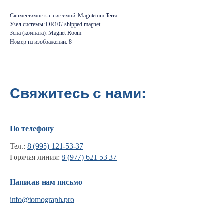
Совместимость с системой: Magntetom Terra
Узел системы: OR107 shipped magnet
Зона (комната): Magnet Room
Номер на изображении: 8
Свяжитесь с нами:
По телефону
Тел.:
8 (995) 121-53-37
Горячая линия:
8 (977) 621 53 37
Написав нам письмо
Информация
info@tomograph.pro
Новости и статьи
Наши проекты