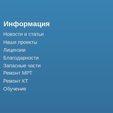
Мы в социальных сетях
Разработка сайта
Профессиональный сервис МРТ и КТ
© Tomograph.pro
ООО "ТОМОГРАФ ПРО" ИНН 9701226718 ОГРН
1227700720532
105082, г. Москва, ул. Большая Почтовая 36 с 6, офис 202-
1
Использование материалов данного сайта разрешено
только с согласия владельца. Владелец оставляет за собой
право воспользоваться статьей 146 УК РФ при нарушении