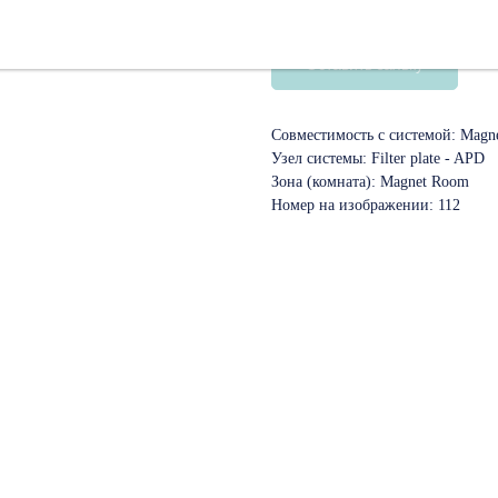
SKU:
05762377
Оставить заявку
Совместимость с системой: Mag
Узел системы: Filter plate - APD
Зона (комната): Magnet Room
Номер на изображении: 112