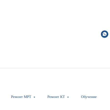
BALL COCK, CPL
Ремонт МРТ
Ремонт КТ
Обучение
Siemens Healthineers