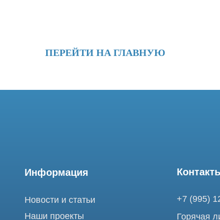
ПЕРЕЙТИ НА ГЛАВНУЮ
Контакты
Информация
+7 (995) 121-53-
Новости и статьи
Наши проекты
Горячая линия: +
Лицензии
info@tomograph.
Благодарности
Сервис работает 
выходных
Запасные части
и праздничных д
г. Москва, ул. Б
Ремонт МРТ
Электрозаводска
Ремонт КТ
Обучение