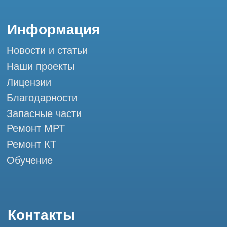
Мы в социальных сетях
Разработка сайта
Профессиональный сервис МРТ и КТ
© Tomograph.pro
ООО "ТОМОГРАФ ПРО" ИНН 9701226718 ОГРН
1227700720532
105082, г. Москва, ул. Большая Почтовая 36 с 6, офис 202-
1
Использование материалов данного сайта разрешено
только с согласия владельца. Владелец оставляет за собой
право воспользоваться статьей 146 УК РФ при нарушении
авторских и смежных прав. Вся информация,