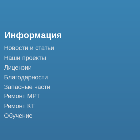
КТ и МРТ
Мы в социальных сетях
Разработка сайта
Профессиональный сервис МРТ и КТ
© Tomograph.pro
ООО "ТОМОГРАФ ПРО" ИНН 9701226718 ОГРН
1227700720532
105082, г. Москва, ул. Большая Почтовая 36 с 6, офис 202-
1
Использование материалов данного сайта разрешено
только с согласия владельца. Владелец оставляет за собой