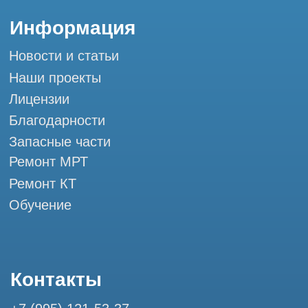
Мы в социальных сетях
Разработка сайта
Профессиональный сервис МРТ и КТ
© Tomograph.pro
ООО "ТОМОГРАФ ПРО" ИНН 9701226718 ОГРН
1227700720532
105082, г. Москва, ул. Большая Почтовая 36 с 6, офис 202-
1
Использование материалов данного сайта разрешено
только с согласия владельца. Владелец оставляет за собой
право воспользоваться статьей 146 УК РФ при нарушении
авторских и смежных прав. Вся информация,
представленная на сайте, ни при каких условиях не