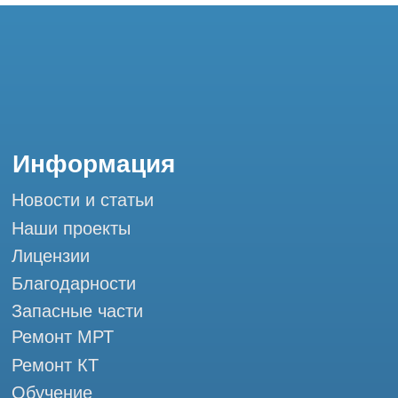
и праздничных дней
г. Москва, ул. Большая Почтовая 36 с9, м.
Электрозаводская Tomograph.pro - Сервис
КТ и МРТ
Мы в социальных сетях
Разработка сайта
Профессиональный сервис МРТ и КТ
© Tomograph.pro
ООО "ТОМОГРАФ ПРО" ИНН 9701226718 ОГРН
1227700720532
105082, г. Москва, ул. Большая Почтовая 36 с 6, офис 202-
1