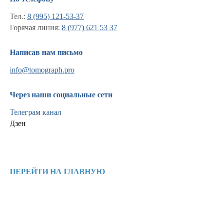
Тел.:
8 (995) 121-53-37
Горячая линия:
8 (977) 621 53 37
Информация
Новости и статьи
Написав нам письмо
Наши проекты
Лицензии
info@tomograph.pro
Благодарности
Запасные части
Через наши социальные сети
Ремонт МРТ
Ремонт КТ
Телеграм канал
Обучение
Дзен
Контакты
ПЕРЕЙТИ НА ГЛАВНУЮ
+7 (995) 121-53-37
Горячая линия: +7 (977) 621-53-37
info@tomograph.pro
Сервис работает ежедневно с 9:00 до
20:00, без выходных