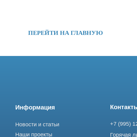
ПЕРЕЙТИ НА ГЛАВНУЮ
Контакты
Информация
+7 (995) 121-53-
Новости и статьи
Наши проекты
Горячая линия: +
Лицензии
info@tomograph.
Благодарности
Сервис работает 
выходных
Запасные части
и праздничных д
г. Москва, ул. Б
Ремонт МРТ
Электрозаводска
Ремонт КТ
Обучение