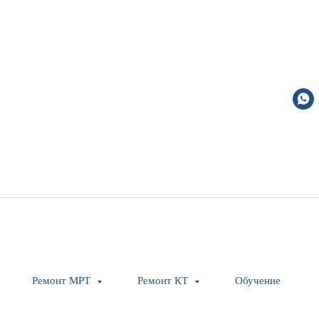
OR97 CLMC Spares
Ремонт МРТ
Ремонт КТ
Обучение
Siemens Healthineers