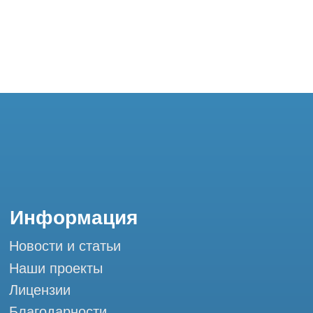
+7 (995) 121-53-37
Горячая линия: +7 (977) 621-53-37
info@tomograph.pro
Сервис работает ежедневно с 9:00 до
20:00, без выходных
и праздничных дней
г. Москва, ул. Большая Почтовая 36 с9, м.
Электрозаводская Tomograph.pro - Сервис
КТ и МРТ
Мы в социальных сетях
Разработка сайта
Профессиональный сервис МРТ и КТ
© Tomograph.pro