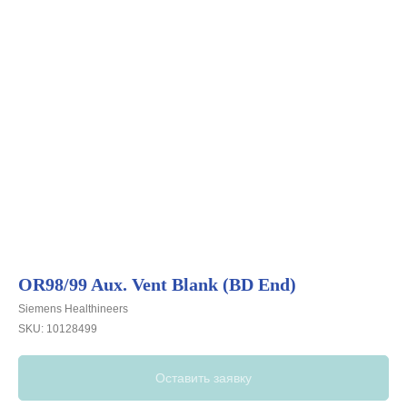
OR98/99 Aux. Vent Blank (BD End)
Siemens Healthineers
SKU:
10128499
Свяжитесь с
нами:
Оставить заявку