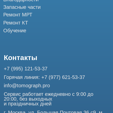
ООО "ТОМОГРАФ ПРО" ИНН 9701226718 ОГРН
1227700720532
105082, г. Москва, ул. Большая Почтовая 36 с 6, офис 202-
1
Использование материалов данного сайта разрешено
только с согласия владельца. Владелец оставляет за собой
право воспользоваться статьей 146 УК РФ при нарушении
авторских и смежных прав. Вся информация,
представленная на сайте, ни при каких условиях не
является публичной офертой, определяемой положениями
Статьи 437 (2) Гражданского кодекса РФ.
Продолжая работу с сайтом, вы даете согласие на
использование сайтом cookies и обработку персональных
данных в целях функционирования сайта, проведения
ретаргетинга, статистических исследований, улучшения
сервиса и предоставления релевантной рекламной
информации на основе ваших предпочтений и интересов.