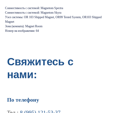
Совместимость с системой: Magnetom Spectra
По телефону
Совместимость с системой: Magnetom Skyra
Узел системы: OR 103 Shipped Magnet, OR99 Tested System, OR103 Shipped
Тел.:
8 (995) 121-53-37
Magnet
Горячая линия:
8 (977) 621 53 37
Зона (комната): Magnet Room
Номер на изображении: 64
Написав нам письмо
info@tomograph.pro
Через наши социальные сети
Телеграм канал
Дзен
ПЕРЕЙТИ НА ГЛАВНУЮ