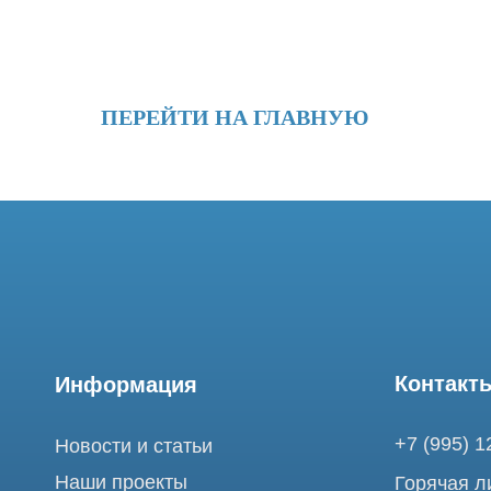
ПЕРЕЙТИ НА ГЛАВНУЮ
Контакты
Информация
+7 (995) 121-53-
Новости и статьи
Наши проекты
Горячая линия: +
Лицензии
info@tomograph.
Благодарности
Сервис работает 
выходных
Запасные части
и праздничных д
г. Москва, ул. Б
Ремонт МРТ
Электрозаводска
Ремонт КТ
Обучение