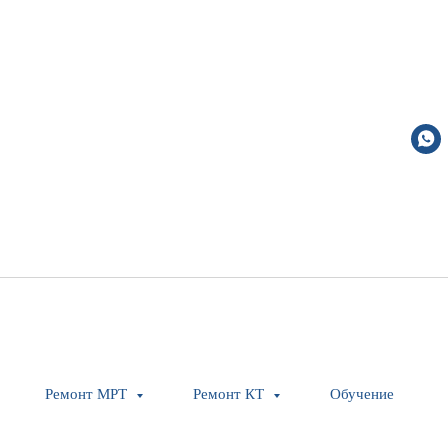
Horizontal positon
Ремонт МРТ
Ремонт КТ
Обучение
Siemens Healthineers