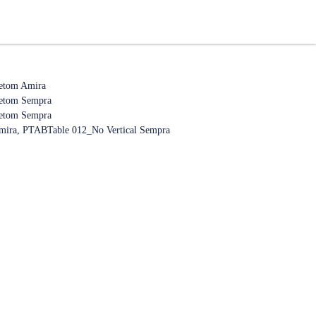
etom Amira
etom Sempra
etom Sempra
Amira, PTABTable 012_No Vertical Sempra