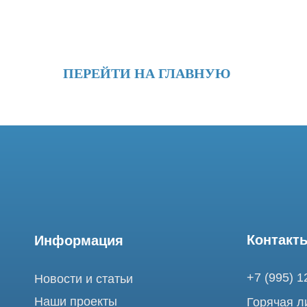
ПЕРЕЙТИ НА ГЛАВНУЮ
Контакты
Информация
+7 (995) 121-53-
Новости и статьи
Наши проекты
Горячая линия: +
Лицензии
info@tomograph.
Благодарности
Сервис работает 
выходных
Запасные части
и праздничных д
г. Москва, ул. Б
Ремонт МРТ
Электрозаводска
Ремонт КТ
Обучение