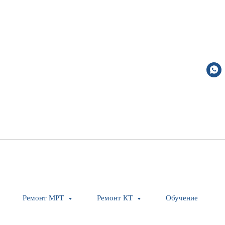
Cable W1190, 16 
Ремонт МРТ
Ремонт КТ
Обучение
Siemens Healthineers