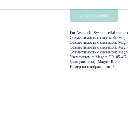
10849718
Оставить заявку
For Avanto fit System serial number
Совместимость с системой: Magne
Совместимость с системой: Magn
Совместимость с системой: Magn
Совместимость с системой: Magn
Узел системы: Magnet OR105-4G 
Зона (комната): Magnet Room
Номер на изображении: 8