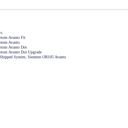
s:
tom Avanto Fit
etom Avanto
etom Avanto Dot
etom Avanto Dot Upgrade
Shipped System, Siemens OR105 Avanto