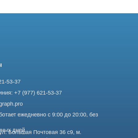
37
7 (977) 621-53-37
pro
ежедневно с 9:00 до 20:00, без
ней
ольшая Почтовая 36 с9, м.
я Tomograph.pro - Сервис КТ и МРТ
Про
аделец оставляет за собой право воспользоваться статьей 146 УК
те, ни при каких условиях не является публичной офертой,