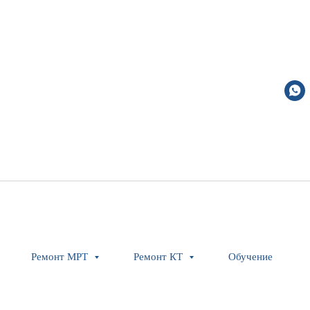
Ремонт МРТ
Ремонт КТ
Обучение
Sylomer set 084 - 1,5T
Siemens Healthineers