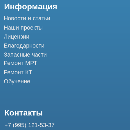
Мы в социальных сетях
Разработка сайта
Профессиональный сервис МРТ и КТ
© Tomograph.pro
ООО "ТОМОГРАФ ПРО" ИНН 9701226718 ОГРН
1227700720532
105082, г. Москва, ул. Большая Почтовая 36 с 6, офис 202-
1
Использование материалов данного сайта разрешено
только с согласия владельца. Владелец оставляет за собой
право воспользоваться статьей 146 УК РФ при нарушении
авторских и смежных прав. Вся информация,
представленная на сайте, ни при каких условиях не
является публичной офертой, определяемой положениями