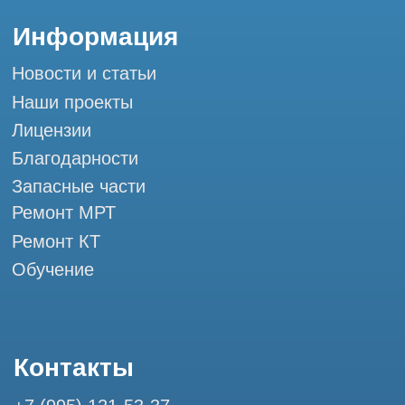
Мы в социальных сетях
Разработка сайта
Профессиональный сервис МРТ и КТ
© Tomograph.pro
ООО "ТОМОГРАФ ПРО" ИНН 9701226718 ОГРН
1227700720532
105082, г. Москва, ул. Большая Почтовая 36 с 6, офис 202-
1
Использование материалов данного сайта разрешено
только с согласия владельца. Владелец оставляет за собой
право воспользоваться статьей 146 УК РФ при нарушении
авторских и смежных прав. Вся информация,
представленная на сайте, ни при каких условиях не