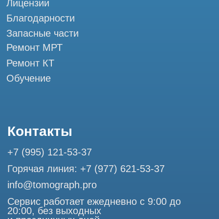
Разработка сайта
Профессиональный сервис МРТ и КТ
© Tomograph.pro
ООО "ТОМОГРАФ ПРО" ИНН 9701226718 ОГРН
1227700720532
105082, г. Москва, ул. Большая Почтовая 36 с 6, офис 202-
1
Использование материалов данного сайта разрешено
только с согласия владельца. Владелец оставляет за собой
право воспользоваться статьей 146 УК РФ при нарушении
авторских и смежных прав. Вся информация,
представленная на сайте, ни при каких условиях не
является публичной офертой, определяемой положениями
Статьи 437 (2) Гражданского кодекса РФ.
Продолжая работу с сайтом, вы даете согласие на
использование сайтом cookies и обработку персональных
данных в целях функционирования сайта, проведения
ретаргетинга, статистических исследований, улучшения
сервиса и предоставления релевантной рекламной