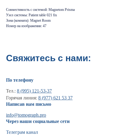
Совместимость с системой: Magnetom Prisma
Узел системы: Patient table 021 fix
Зона (комната): Magnet Room
Номер на изображении: 47
Свяжитесь с нами:
По телефону
Информация
Тел.:
8 (995) 121-53-37
Горячая линия:
8 (977) 621 53 37
Новости и статьи
Написав нам письмо
Наши проекты
Лицензии
info@tomograph.pro
Благодарности
Через наши социальные сети
Запасные части
Телеграм канал
Ремонт МРТ