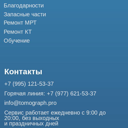
Разработка сайта
Профессиональный сервис МРТ и КТ
© Tomograph.pro
ООО "ТОМОГРАФ ПРО" ИНН 9701226718 ОГРН
1227700720532
105082, г. Москва, ул. Большая Почтовая 36 с 6, офис 202-
1
Использование материалов данного сайта разрешено
только с согласия владельца. Владелец оставляет за собой
право воспользоваться статьей 146 УК РФ при нарушении
авторских и смежных прав. Вся информация,
представленная на сайте, ни при каких условиях не
является публичной офертой, определяемой положениями
Статьи 437 (2) Гражданского кодекса РФ.
Продолжая работу с сайтом, вы даете согласие на
использование сайтом cookies и обработку персональных
данных в целях функционирования сайта, проведения
ретаргетинга, статистических исследований, улучшения
сервиса и предоставления релевантной рекламной
информации на основе ваших предпочтений и интересов.