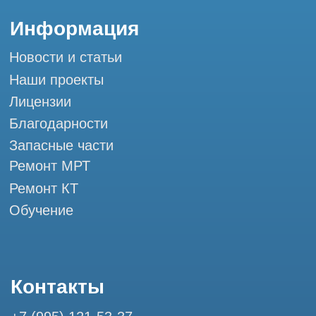
Мы в социальных сетях
Разработка сайта
Профессиональный сервис МРТ и КТ
© Tomograph.pro
ООО "ТОМОГРАФ ПРО" ИНН 9701226718 ОГРН
1227700720532
105082, г. Москва, ул. Большая Почтовая 36 с 6, офис 202-
1
Использование материалов данного сайта разрешено
только с согласия владельца. Владелец оставляет за собой
право воспользоваться статьей 146 УК РФ при нарушении
авторских и смежных прав. Вся информация,
представленная на сайте, ни при каких условиях не