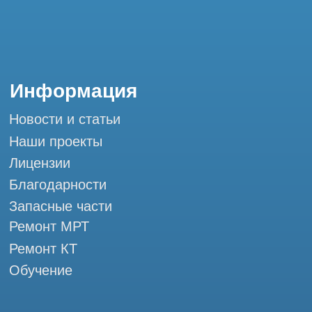
Электрозаводская Tomograph.pro - Сервис
КТ и МРТ
Мы в социальных сетях
Разработка сайта
Профессиональный сервис МРТ и КТ
© Tomograph.pro
ООО "ТОМОГРАФ ПРО" ИНН 9701226718 ОГРН
1227700720532
105082, г. Москва, ул. Большая Почтовая 36 с 6, офис 202-
1
Использование материалов данного сайта разрешено