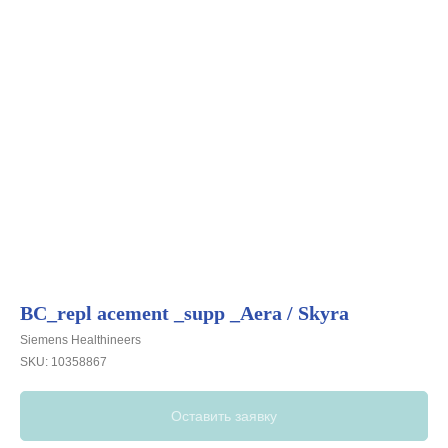
BC_repl acement _supp _Aera / Skyra
Siemens Healthineers
SKU:
10358867
Оставить заявку