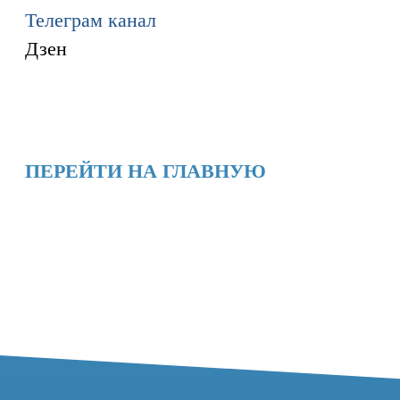
Ремонт КТ
Обучение
Контакты
+7 (995) 121-53-37
Горячая линия: +7 (977) 621-53-37
info@tomograph.pro
Сервис работает ежедневно с 9:00 до
20:00, без выходных
и праздничных дней
г. Москва, ул. Большая Почтовая 36 с9, м.
Электрозаводская Tomograph.pro - Сервис
КТ и МРТ
Мы в социальных сетях