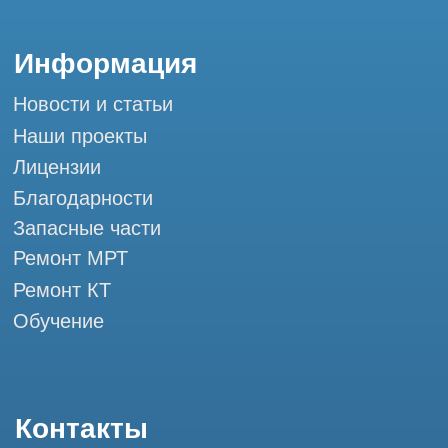
Разработка сайта
Профессиональный сервис МРТ и КТ
© Tomograph.pro
ООО "ТОМОГРАФ ПРО" ИНН 9701226718 ОГРН
1227700720532
105082, г. Москва, ул. Большая Почтовая 36 с 6, офис 202-
1
Использование материалов данного сайта разрешено
только с согласия владельца. Владелец оставляет за собой
право воспользоваться статьей 146 УК РФ при нарушении
авторских и смежных прав. Вся информация,
представленная на сайте, ни при каких условиях не
является публичной офертой, определяемой положениями
Статьи 437 (2) Гражданского кодекса РФ.
Продолжая работу с сайтом, вы даете согласие на
использование сайтом cookies и обработку персональных
данных в целях функционирования сайта, проведения
ретаргетинга, статистических исследований, улучшения
сервиса и предоставления релевантной рекламной
информации на основе ваших предпочтений и интересов.