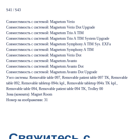
S41 / S43
Свяжитесь с
Совместимость с системой: Magnetom Verio
Совместимость с системой: Magnetom Verio Dot Upgrade
нами:
Совместимость с системой: Magnetom Trio A TIM
Совместимость с системой: Magnetom Trio A TIM System Upgrade
Совместимость с системой: Magnetom Symphony A TIM Sys. EXFa
Совместимость с системой: Magnetom Symphony A TIM
Совместимость с системой: Magnetom Verio Dot
По телефону
Совместимость с системой: Magnetom Avanto
Совместимость с системой: Magnetom Avanto Dot
Тел.:
8 (995) 121-53-37
Совместимость с системой: Magnetom Avanto Dot Upgrade
Горячая линия:
8 (977) 621 53 37
Узел системы: Removable table 097, Removable patient table 097 TK, Removable
table 092, Removable tabletop 094x kpl., Removable tabletop 094x TK kpl.,
Removable table 094, Removable patient table 094 TK, Trolley 00
Написав нам письмо
Зона (комната): Magnet Room
Номер на изображении: 31
info@tomograph.pro
Через наши социальные сети
Телеграм канал
Дзен