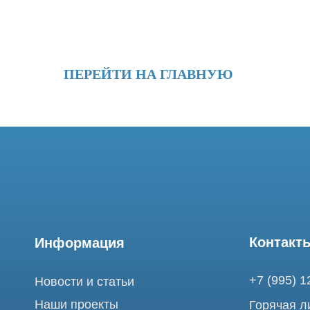
ПЕРЕЙТИ НА ГЛАВНУЮ
Контакты
Информация
+7 (995) 121-53-
Новости и статьи
Наши проекты
Горячая линия: +
Лицензии
info@tomograph.
Благодарности
Сервис работает 
выходных
Запасные части
и праздничных д
г. Москва, ул. Б
Ремонт МРТ
Электрозаводска
Ремонт КТ
Обучение