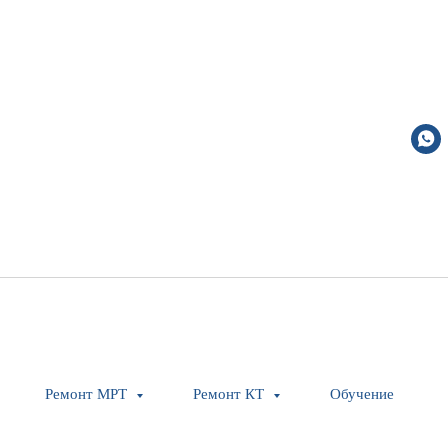
OR105 QUENCH V
Ремонт МРТ
Ремонт КТ
Обучение
Siemens Healthineers