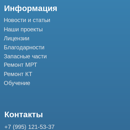
Мы в социальных сетях
Разработка сайта
Профессиональный сервис МРТ и КТ
© Tomograph.pro
ООО "ТОМОГРАФ ПРО" ИНН 9701226718 ОГРН
1227700720532
105082, г. Москва, ул. Большая Почтовая 36 с 6, офис 202-
1
Использование материалов данного сайта разрешено
только с согласия владельца. Владелец оставляет за собой
право воспользоваться статьей 146 УК РФ при нарушении
авторских и смежных прав. Вся информация,
представленная на сайте, ни при каких условиях не
является публичной офертой, определяемой положениями