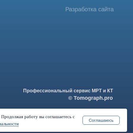
фессиональный сервис МРТ и КТ
© Tomograph.pro
ПРО" ИНН 9701226718 ОГРН 1227700720532
ква, ул. Большая Почтовая 36 с 6, офис 202-1
. Продолжая работу вы соглашаетесь с
Соглашаюсь
иальности