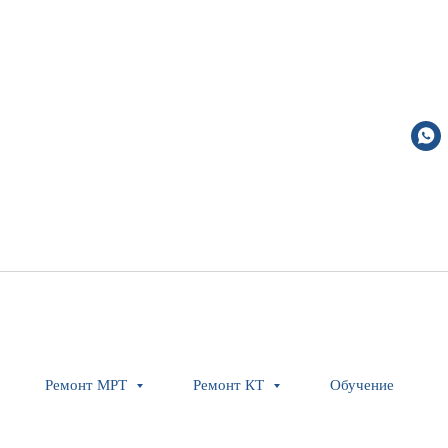
Ремонт МРТ
Ремонт КТ
Обучение
QV GAS 6x10.2 PC
Siemens Healthineers