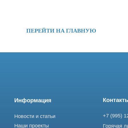
ПЕРЕЙТИ НА ГЛАВНУЮ
Контакты
Информация
+7 (995) 121-53-
Новости и статьи
Наши проекты
Горячая линия: +
Лицензии
info@tomograph.
Благодарности
Сервис работает 
выходных
Запасные части
и праздничных д
г. Москва, ул. Б
Ремонт МРТ
Электрозаводска
Ремонт КТ
Обучение