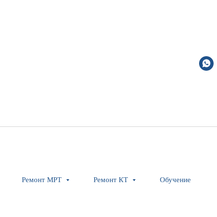
Ремонт МРТ
Ремонт КТ
Обучение
Emergency stop bracke
Siemens Healthineers