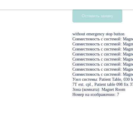
10591342
Оставить заявку
without emergency stop button
Совместимость с системой: Magne
Совместимость с системой: Magnt
Совместимость с системой: Magnt
Совместимость с системой: Magne
Совместимость с системой: Magne
Совместимость с системой: Magne
Совместимость с системой: Magne
Совместимость с системой: Magne
Узел системы: Patient Table, 030 bar
7T ext. cpl., Patient table 098 fix 3
Зона (комната): Magnet Room
Номер на изображении: 7