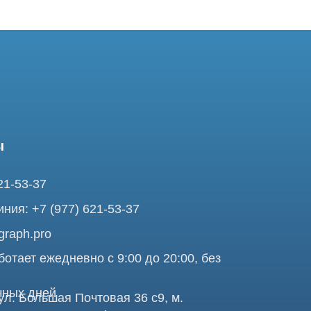
37
7 (977) 621-53-37
pro
ежедневно с 9:00 до 20:00, без
ней
ольшая Почтовая 36 с9, м.
я Tomograph.pro - Сервис КТ и МРТ
Про
аделец оставляет за собой право воспользоваться статьей 146 УК
те, ни при каких условиях не является публичной офертой,