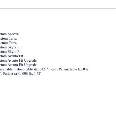
tom Spectra
etom Terra
etom Terra
tom Skyra Fit
tom Skyra Fit
tom Avanto Fit
tom Avanto Fit Upgrade
tom Avanto Fit Upgrade
e table, Patient table stat.042 7T cpl., Patient table fix.042
T, Patient table 098 fix 1,5T