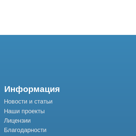
Горячая линия: +7 (977) 621-53-37
info@tomograph.pro
Сервис работает ежедневно с 9:00 до
20:00, без выходных
и праздничных дней
г. Москва, ул. Большая Почтовая 36 с9, м.
Электрозаводская Tomograph.pro - Сервис
КТ и МРТ
Мы в социальных сетях
Разработка сайта
Профессиональный сервис МРТ и КТ
© Tomograph.pro