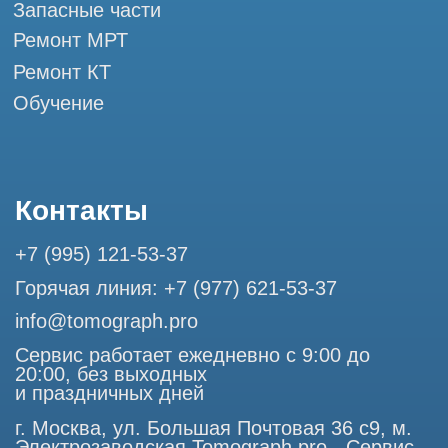
ООО "ТОМОГРАФ ПРО" ИНН 9701226718 ОГРН
1227700720532
105082, г. Москва, ул. Большая Почтовая 36 с 6, офис 202-
1
Использование материалов данного сайта разрешено
только с согласия владельца. Владелец оставляет за собой
право воспользоваться статьей 146 УК РФ при нарушении
авторских и смежных прав. Вся информация,
представленная на сайте, ни при каких условиях не
является публичной офертой, определяемой положениями
Статьи 437 (2) Гражданского кодекса РФ.
Продолжая работу с сайтом, вы даете согласие на
использование сайтом cookies и обработку персональных
данных в целях функционирования сайта, проведения
ретаргетинга, статистических исследований, улучшения
сервиса и предоставления релевантной рекламной
информации на основе ваших предпочтений и интересов.