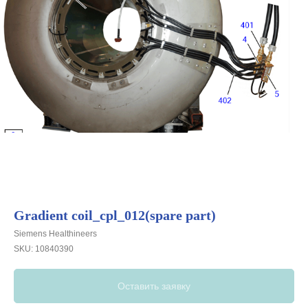
Gradient coil_cpl_012(spare part)
Siemens Healthineers
Свяжитесь с
SKU:
10840390
нами:
Оставить заявку