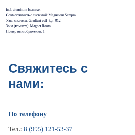
По телефону
incl. aluminum beam set
Совместимость с системой: Magnetom Sempra
Тел.:
8 (995) 121-53-37
Узел системы: Gradient coil_kpl_012
Горячая линия:
8 (977) 621 53 37
Зона (комната): Magnet Room
Номер на изображении: 1
Написав нам письмо
info@tomograph.pro
Через наши социальные сети
Телеграм канал
Дзен
ПЕРЕЙТИ НА ГЛАВНУЮ