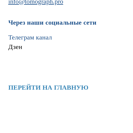
Информация
Новости и статьи
Наши проекты
Лицензии
Благодарности
Запасные части
Ремонт МРТ
Ремонт КТ
Обучение
Контакты
+7 (995) 121-53-37
Горячая линия: +7 (977) 621-53-37
info@tomograph.pro
Сервис работает ежедневно с 9:00 до
20:00, без выходных
и праздничных дней