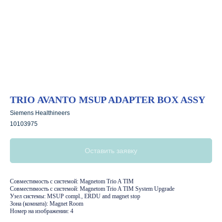
TRIO AVANTO MSUP ADAPTER BOX ASSY
Siemens Healthineers
10103975
Свяжитесь с
нами:
Оставить заявку
Совместимость с системой: Magnetom Trio A TIM
По телефону
Совместимость с системой: Magnetom Trio A TIM System Upgrade
Узел системы: MSUP compl., ERDU and magnet stop
Зона (комната): Magnet Room
Тел.:
8 (995) 121-53-37
Номер на изображении: 4
Горячая линия:
8 (977) 621 53 37