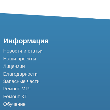
г. Москва, ул. Большая Почтовая 36 с9, м.
Электрозаводская Tomograph.pro - Сервис
КТ и МРТ
Мы в социальных сетях
Разработка сайта
Профессиональный сервис МРТ и КТ
© Tomograph.pro
ООО "ТОМОГРАФ ПРО" ИНН 9701226718 ОГРН
1227700720532
105082, г. Москва, ул. Большая Почтовая 36 с 6, офис 202-
1