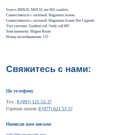
Screws M6X20, M6X16, nut M4, washers,
Совместимость с системой: Magnetom Avanto
Совместимость с системой: Magnetom Avanto Dot Upgrade
Узел системы: Gradient coil / body coil 005
Зона (комната): Magnet Room
Номер на изображении: 125
Свяжитесь с нами:
По телефону
Тел.:
8 (995) 121-53-37
Горячая линия:
8 (977) 621 53 37
Информация
Написав нам письмо
Новости и статьи
info@tomograph.pro