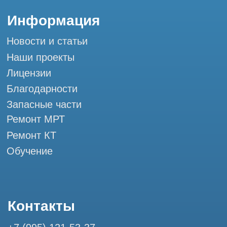
Мы в социальных сетях
Разработка сайта
Профессиональный сервис МРТ и КТ
© Tomograph.pro
ООО "ТОМОГРАФ ПРО" ИНН 9701226718 ОГРН
1227700720532
105082, г. Москва, ул. Большая Почтовая 36 с 6, офис 202-
1
Использование материалов данного сайта разрешено
только с согласия владельца. Владелец оставляет за собой
право воспользоваться статьей 146 УК РФ при нарушении
авторских и смежных прав. Вся информация,
представленная на сайте, ни при каких условиях не