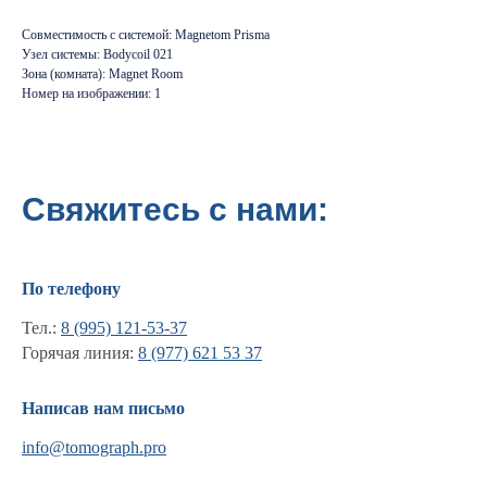
Совместимость с системой: Magnetom Prisma
Узел системы: Bodycoil 021
Зона (комната): Magnet Room
Номер на изображении: 1
Свяжитесь с нами:
По телефону
Тел.:
8 (995) 121-53-37
Горячая линия:
8 (977) 621 53 37
Написав нам письмо
Информация
info@tomograph.pro
Новости и статьи
Наши проекты