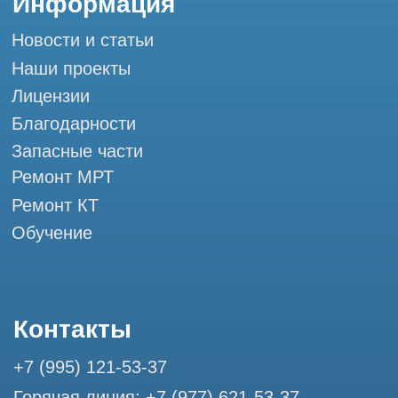
Мы в социальных сетях
Разработка сайта
Профессиональный сервис МРТ и КТ
© Tomograph.pro
ООО "ТОМОГРАФ ПРО" ИНН 9701226718 ОГРН
1227700720532
105082, г. Москва, ул. Большая Почтовая 36 с 6, офис 202-
1
Использование материалов данного сайта разрешено
только с согласия владельца. Владелец оставляет за собой
право воспользоваться статьей 146 УК РФ при нарушении
авторских и смежных прав. Вся информация,
представленная на сайте, ни при каких условиях не
является публичной офертой, определяемой положениями
Статьи 437 (2) Гражданского кодекса РФ.