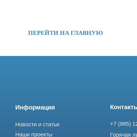
ПЕРЕЙТИ НА ГЛАВНУЮ
Контакты
Информация
+7 (995) 121-53-
Новости и статьи
Наши проекты
Горячая линия: +
Лицензии
info@tomograph.
Благодарности
Сервис работает 
выходных
Запасные части
и праздничных д
г. Москва, ул. Б
Ремонт МРТ
Электрозаводска
Ремонт КТ
Обучение