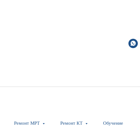
Air-deflector-plate
Ремонт МРТ
Ремонт КТ
Обучение
Siemens Healthineers