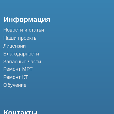
Мы в социальных сетях
Разработка сайта
Профессиональный сервис МРТ и КТ
© Tomograph.pro
ООО "ТОМОГРАФ ПРО" ИНН 9701226718 ОГРН
1227700720532
105082, г. Москва, ул. Большая Почтовая 36 с 6, офис 202-
1
Использование материалов данного сайта разрешено
только с согласия владельца. Владелец оставляет за собой
право воспользоваться статьей 146 УК РФ при нарушении
авторских и смежных прав. Вся информация,