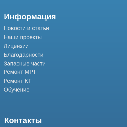
Мы в социальных сетях
Разработка сайта
Профессиональный сервис МРТ и КТ
© Tomograph.pro
ООО "ТОМОГРАФ ПРО" ИНН 9701226718 ОГРН
1227700720532
105082, г. Москва, ул. Большая Почтовая 36 с 6, офис 202-
1
Использование материалов данного сайта разрешено
только с согласия владельца. Владелец оставляет за собой
право воспользоваться статьей 146 УК РФ при нарушении
авторских и смежных прав. Вся информация,