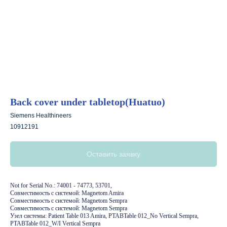
Back cover under tabletop(Huatuo)
Siemens Healthineers
10912191
Свяжитесь с
Оставить заявку
нами:
Not for Serial No.: 74001 - 74773, 53701,
Совместимость с системой: Magnetom Amira
Совместимость с системой: Magnetom Sempra
По телефону
Совместимость с системой: Magnetom Sempra
Узел системы: Patient Table 013 Amira, PTABTable 012_No Vertical Sempra,
PTABTable 012_W/I Vertical Sempra
Тел.:
8 (995) 121-53-37