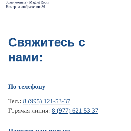
Зона (комната): Magnet Room
Горячая линия:
8 (977) 621 53 37
Номер на изображении: 36
Написав нам письмо
info@tomograph.pro
Через наши социальные сети
Телеграм канал
Дзен
ПЕРЕЙТИ НА ГЛАВНУЮ