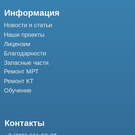
Мы в социальных сетях
Разработка сайта
Профессиональный сервис МРТ и КТ
© Tomograph.pro
ООО "ТОМОГРАФ ПРО" ИНН 9701226718 ОГРН
1227700720532
105082, г. Москва, ул. Большая Почтовая 36 с 6, офис 202-
1
Использование материалов данного сайта разрешено
только с согласия владельца. Владелец оставляет за собой
право воспользоваться статьей 146 УК РФ при нарушении
авторских и смежных прав. Вся информация,
представленная на сайте, ни при каких условиях не