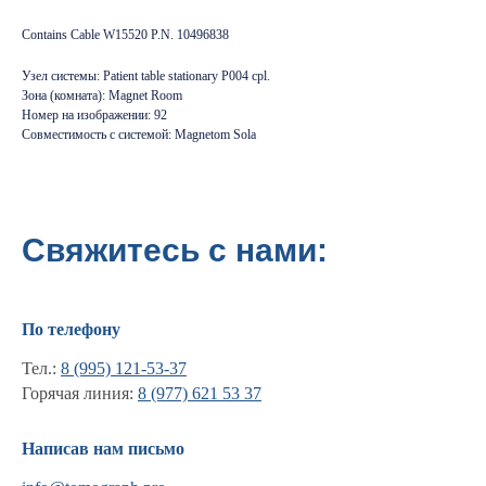
Contains Cable W15520 P.N. 10496838
Узел системы: Patient table stationary P004 cpl.
Зона (комната): Magnet Room
Номер на изображении: 92
Совместимость с системой: Magnetom Sola
Свяжитесь с нами:
По телефону
Тел.:
8 (995) 121-53-37
Горячая линия:
8 (977) 621 53 37
Информация
Написав нам письмо
Новости и статьи