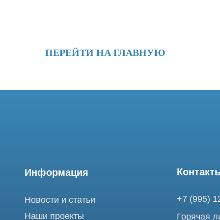
ПЕРЕЙТИ НА ГЛАВНУЮ
Контакты
Информация
+7 (995) 121-53-
Новости и статьи
Наши проекты
Горячая линия: +
Лицензии
info@tomograph.
Благодарности
Сервис работает 
выходных
Запасные части
и праздничных д
г. Москва, ул. Б
Ремонт МРТ
Электрозаводска
Ремонт КТ
Обучение