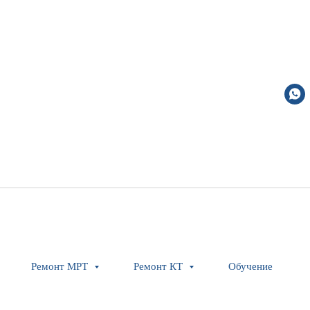
Ремонт МРТ
Ремонт КТ
Обучение
StopChocPatRightS
Siemens Healthineers