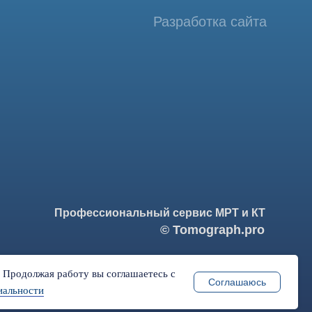
фессиональный сервис МРТ и КТ
© Tomograph.pro
ПРО" ИНН 9701226718 ОГРН 1227700720532
ква, ул. Большая Почтовая 36 с 6, офис 202-1
. Продолжая работу вы соглашаетесь с
Соглашаюсь
иальности