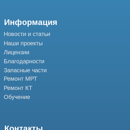
Мы в социальных сетях
Разработка сайта
Профессиональный сервис МРТ и КТ
© Tomograph.pro
ООО "ТОМОГРАФ ПРО" ИНН 9701226718 ОГРН
1227700720532
105082, г. Москва, ул. Большая Почтовая 36 с 6, офис 202-
1
Использование материалов данного сайта разрешено
только с согласия владельца. Владелец оставляет за собой
право воспользоваться статьей 146 УК РФ при нарушении
авторских и смежных прав. Вся информация,