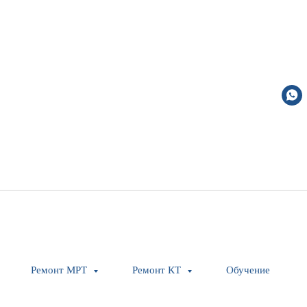
Cover left compl.
Ремонт МРТ
Ремонт КТ
Обучение
Siemens Healthineers