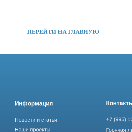
ПЕРЕЙТИ НА ГЛАВНУЮ
Контакты
Информация
+7 (995) 121-53-
Новости и статьи
Наши проекты
Горячая линия: +
Лицензии
info@tomograph.
Благодарности
Сервис работает 
выходных
Запасные части
и праздничных д
г. Москва, ул. Б
Ремонт МРТ
Электрозаводска
Ремонт КТ
Обучение