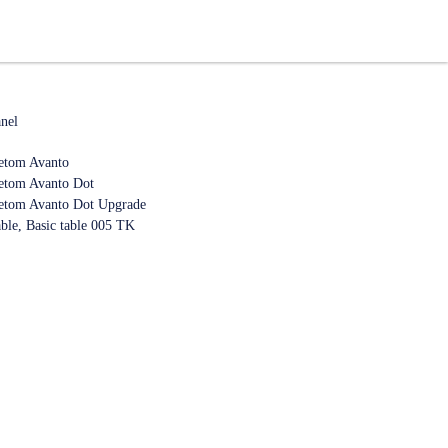
anel
etom Avanto
etom Avanto Dot
etom Avanto Dot Upgrade
ble, Basic table 005 TK